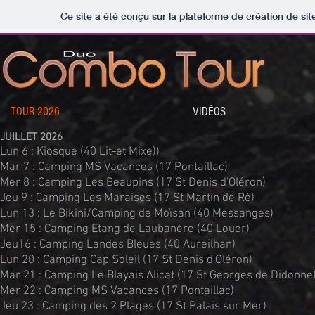
Ce site a été conçu sur la plateforme de création de sit
TOUR 2026
VIDÉOS
JUILLET 2026
Lun 6 : Kiosque (40 Lit-et Mixe))
Mar 7 : Camping MS Vacances (17 Pontaillac)
Mer 8 : Camping Les Beaupins (17 St Denis d'Oléron)
Jeu 9 : Camping Les Maraises (17 St Martin de Ré)
Lun 13 : Le Bikini/Camping de Moïsan (40 Messanges)
Mer 15 : Camping Etang de Laubanère (40 Louer)
Jeu16 : Camping Landes Bleues (40 Aureilhan)
Lun 20 : Camping Cap Soleil (17 St Denis d'Oléron)
Mar 21 : Camping Le Blayais Alicat (17 St Georges de Didonne
Mer 22 :
Camping MS Vacances (17 Pontaillac)
Jeu 23 : Camping des 2 Plages (17 St Palais sur Mer)