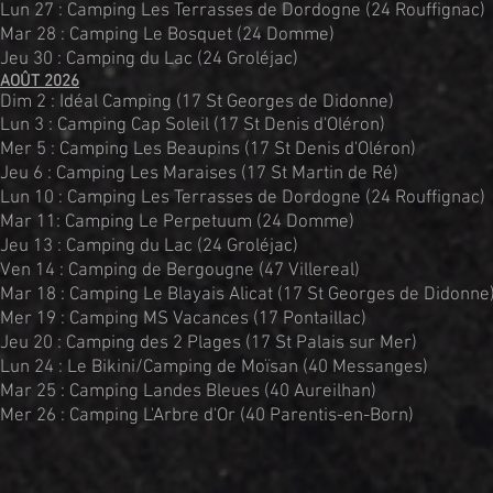
Lun 27 : Camping Les Terrasses de Dordogne (24 Rouffignac)
Mar 28 : Camping Le Bosquet (24 Domme)
Jeu 30 : Camping du Lac (24 Groléjac)
AOÛT 2026
Dim 2 : Idéal Camping (17 St Georges de Didonne)
Lun 3 : Camping Cap Soleil (17 St Denis d'Oléron)
Mer 5 : Camping Les Beaupins (17 St Denis d'Oléron)
Jeu 6 : C
amping Les Maraises (17 St Martin de Ré)
Lun 10 : Camping Les Terrasses de Dordogne (24 Rouffignac)
Mar 11: Camping Le Perpetuum (24 Domme)
Jeu 13 :
Camping du Lac (24 Groléjac)
Ven 14 : Camping de Bergougne (47 Villereal)
Mar 18 : Camping Le Blayais Alicat (17 St Georges de Didonne
Mer 19 :
Camping MS Vacances (17 Pontaillac)
Jeu 20 : Camping des 2 Plages (17 St Palais sur Mer)
Lun 24 : Le Bikini/Camping de Moïsan (40 Messanges)
Mar 25 : Camping Landes Bleues (40 Aureilhan)
Mer 26 :
Camping L'Arbre d'Or (40 Parentis-en-Born)